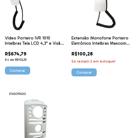
Vídeo Porteiro IVR 1010
Extensão Monofone Porteiro
Intelbras Tela LCD 4,3" e Visão
Eletrônico Intelbras Maxcom
Noturna
IPR8000IN
R$674,79
R$100,28
8
x
de
R$102,25
Só restam
2
em estoque!
ESGOTADO