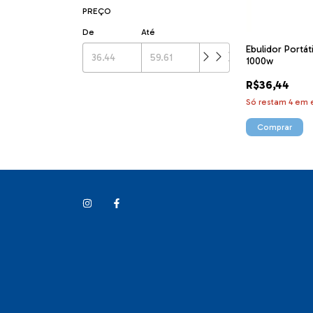
PREÇO
De
Até
Ebulidor Portát
1000w
R$36,44
Só restam
4
em e
Comprar