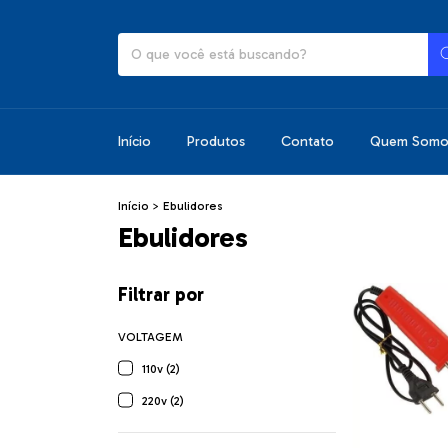
Início
Produtos
Contato
Quem Somo
Início
>
Ebulidores
Ebulidores
Filtrar por
VOLTAGEM
110v (2)
220v (2)